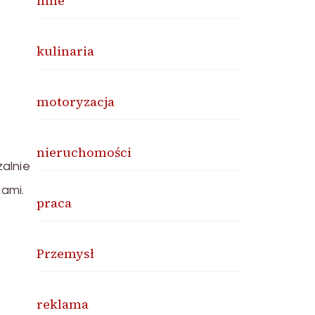
inne
kulinaria
motoryzacja
nieruchomości
zalnie
kami.
praca
Przemysł
reklama