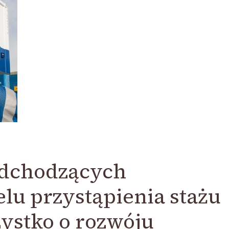
adchodzących
lu przystąpienia stażu
zystko o rozwóju