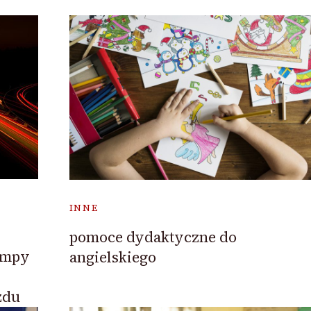
INNE
pomoce dydaktyczne do
ampy
angielskiego
zdu