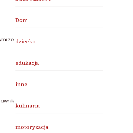
Dom
ymi ze
dziecko
edukacja
inne
rawnik
kulinaria
motoryzacja