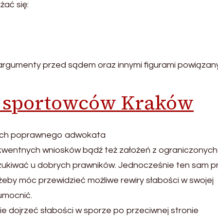
ać się:
rgumenty przed sądem oraz innymi figurami powiązan
a sportowców Kraków
cech poprawnego adwokata
kwentnych wniosków bądź też założeń z ograniczonych
oszukiwać u dobrych prawników. Jednocześnie ten sam p
żeby móc przewidzieć możliwe rewiry słabości w swojej
umocnić.
e dojrzeć słabości w sporze po przeciwnej stronie