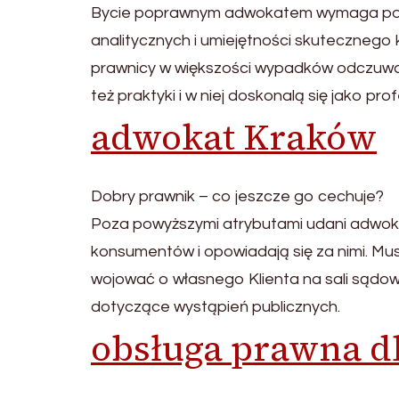
Bycie poprawnym adwokatem wymaga połąc
analitycznych i umiejętności skutecznego 
prawnicy w większości wypadków odczuwaj
też praktyki i w niej doskonalą się jako p
adwokat Kraków
Dobry prawnik – co jeszcze go cechuje?
Poza powyższymi atrybutami udani adwokac
konsumentów i opowiadają się za nimi. Mu
wojować o własnego Klienta na sali sądow
dotyczące wystąpień publicznych.
obsługa prawna d