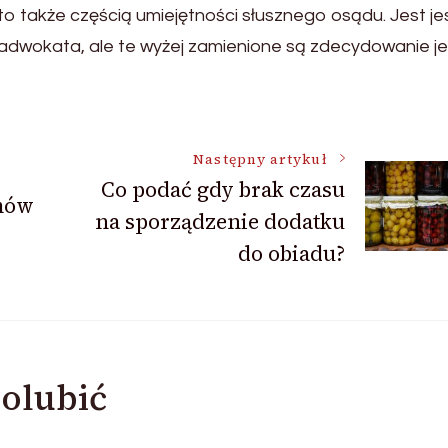
 to także częścią umiejętności słusznego osądu. Jest j
adwokata, ale te wyżej zamienione są zdecydowanie j
Następny artykuł
Co podać gdy brak czasu
mów
na sporządzenie dodatku
do obiadu?
olubić