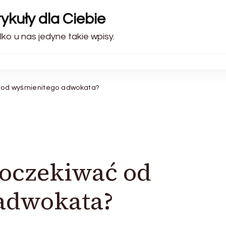
ykuły dla Ciebie
lko u nas jedyne takie wpisy.
 od wyśmienitego adwokata?
oczekiwać od
adwokata?