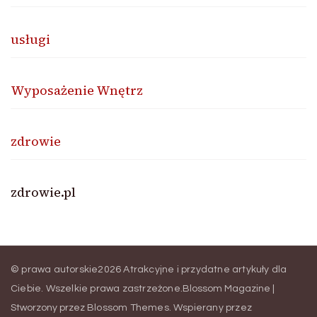
usługi
Wyposażenie Wnętrz
zdrowie
zdrowie.pl
© prawa autorskie2026
Atrakcyjne i przydatne artykuły dla
Ciebie
. Wszelkie prawa zastrzeżone.
Blossom Magazine |
Stworzony przez
Blossom Themes
.
Wspierany przez