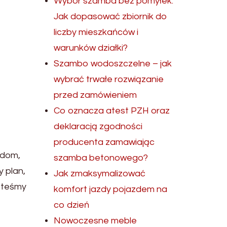
Wybór szamba bez pomyłek.
Jak dopasować zbiornik do
liczby mieszkańców i
warunków działki?
Szambo wodoszczelne – jak
wybrać trwałe rozwiązanie
przed zamówieniem
Co oznacza atest PZH oraz
deklaracją zgodności
producenta zamawiając
 dom,
szamba betonowego?
 plan,
Jak zmaksymalizować
esteśmy
komfort jazdy pojazdem na
co dzień
Nowoczesne meble