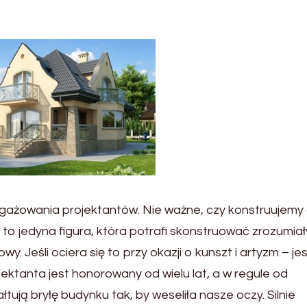
ngażowania projektantów. Nie ważne, czy konstruujemy
o jedyna figura, która potrafi skonstruować zrozumiały
y. Jeśli ociera się to przy okazji o kunszt i artyzm – j
jektanta jest honorowany od wielu lat, a w regule od
tują bryłę budynku tak, by weseliła nasze oczy. Silnie