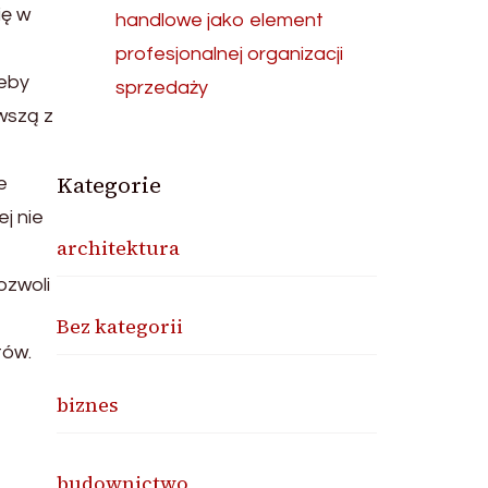
ię w
handlowe jako element
profesjonalnej organizacji
Żeby
sprzedaży
wszą z
Kategorie
e
j nie
architektura
ozwoli
Bez kategorii
tów.
biznes
budownictwo