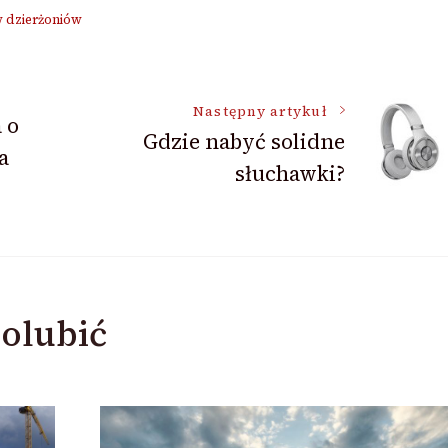
 dzierżoniów
Następny artykuł
 o
Gdzie nabyć solidne
a
słuchawki?
olubić