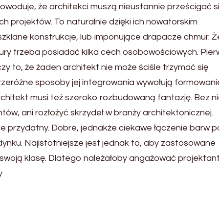
powoduje, że architekci muszą nieustannie prześcigać s
 projektów. To naturalnie dzięki ich nowatorskim
zklane konstrukcje, lub imponujące drapacze chmur. 
tury trzeba posiadać kilka cech osobowościowych. Pier
y to, że żaden architekt nie może ściśle trzymać się
zeróżne sposoby jej integrowania wywołują formowani
itekt musi też szeroko rozbudowaną fantazję. Bez nie
ów, ani rozłożyć skrzydeł w branży architektonicznej.
le przydatny. Dobre, jednakże ciekawe łączenie barw p
ku. Najistotniejsze jest jednak to, aby zastosowane
 swoją klasę. Dlatego należałoby angażować projektan
y