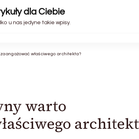
ykuły dla Ciebie
lko u nas jedyne takie wpisy.
to zaangażować właściwego architekta?
zyny warto
aściwego architekt